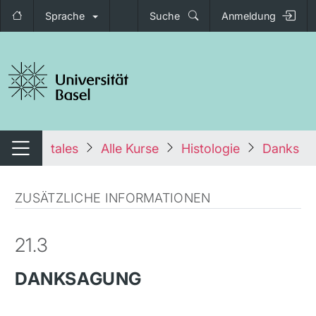
Sprache
Suche
Anmeldung
igation umschalten
tales
Alle Kurse
Histologie
Danksag
Navigation umschalten
ZUSÄTZLICHE INFORMATIONEN
21.3
DANKSAGUNG