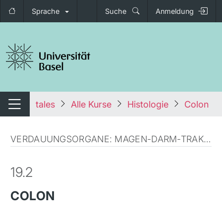
Sprache
Suche
Anmeldung
igation umschalten
tales
Alle Kurse
Histologie
Colon
Navigation umschalten
VERDAUUNGSORGANE: MAGEN-DARM-TRAKT (ANATOMISCHE MIKROSKOPIE)
19.2
COLON