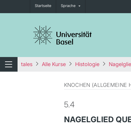
Startseite
Sprache
igation umschalten
tales
Alle Kurse
Histologie
Nagelgli
Navigation umschalten
KNOCHEN (ALLGEMEINE H
5.4
NAGELGLIED QU