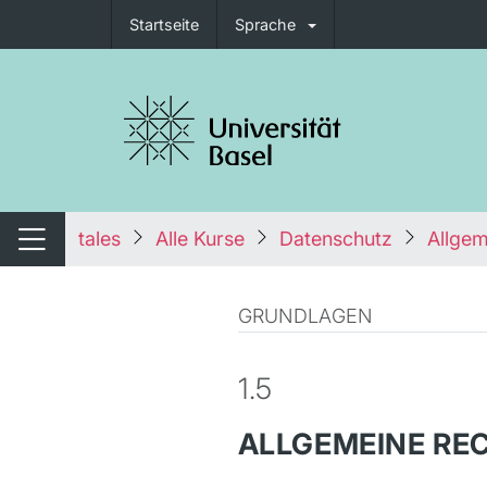
Startseite
Sprache
igation umschalten
tales
Alle Kurse
Datenschutz
Allgem
Navigation umschalten
GRUNDLAGEN
1.5
ALLGEMEINE RE