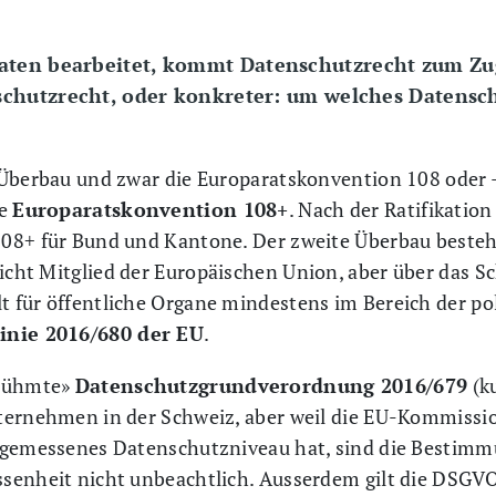
n bearbeitet, kommt Datenschutzrecht zum Zug. E
chutzrecht, oder konkreter: um welches Datensch
Überbau und zwar die Europaratskonvention 108 oder – 
ie
Europaratskonvention 108+
. Nach der Ratifikatio
08+ für Bund und Kantone. Der zweite Überbau beste
 nicht Mitglied der Europäischen Union, aber über das 
für öffentliche Organe mindestens im Bereich der poli
linie 2016/680 der EU
.
erühmte»
Datenschutzgrundverordnung 2016/679
(ku
ternehmen in der Schweiz, aber weil die EU-Kommissi
angemessenes Datenschutzniveau hat, sind die Bestim
senheit nicht unbeachtlich. Ausserdem gilt die DSGVO