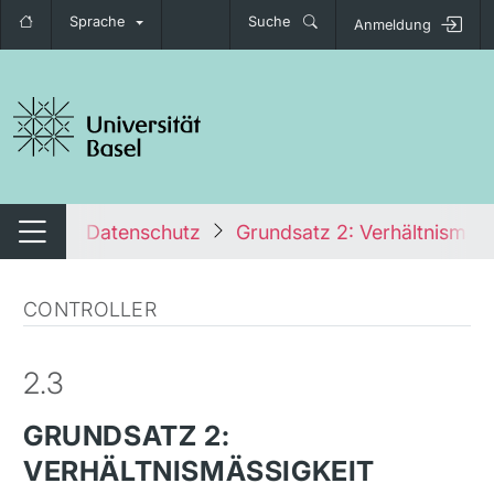
Sprache
Suche
Anmeldung
igation umschalten
 Kurse
Datenschutz
Grundsatz 2: Verhältnismäss
Navigation umschalten
CONTROLLER
2.3
GRUNDSATZ 2:
VERHÄLTNISMÄSSIGKEIT