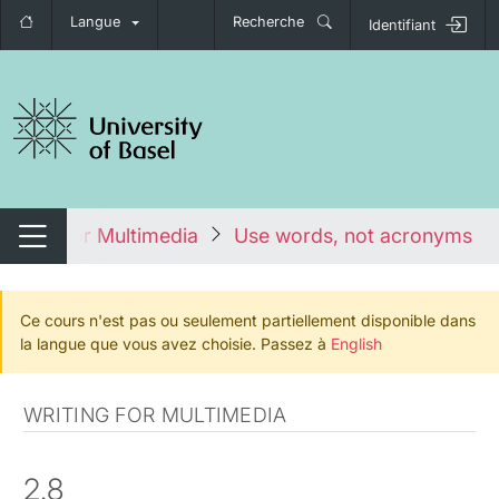
Langue
Recherche
Identifiant
nger de navigation
Writing for Multimedia
Use words, not acronyms
Changer de navigation
Ce cours n'est pas ou seulement partiellement disponible dans
la langue que vous avez choisie. Passez à
English
WRITING FOR MULTIMEDIA
2.8