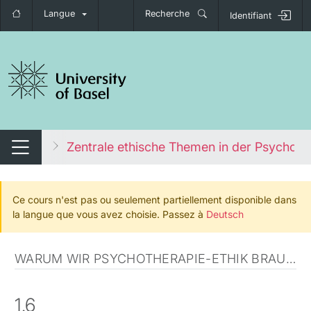
Langue
Recherche
Identifiant
nger de navigation
ie-Ethik
Zentrale ethische Themen in der Psychoth
Changer de navigation
Ce cours n'est pas ou seulement partiellement disponible dans
la langue que vous avez choisie. Passez à
Deutsch
WARUM WIR PSYCHOTHERAPIE-ETHIK BRAUCHEN
1.6