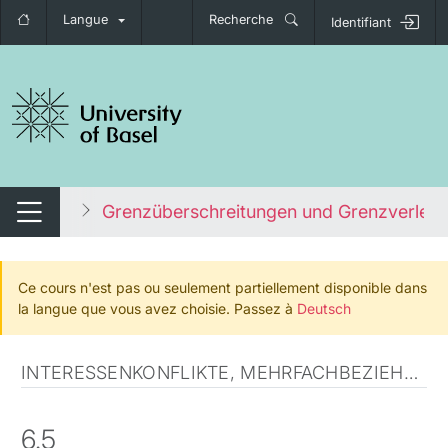
Langue
Recherche
Identifiant
nger de navigation
ie-Ethik
Grenzüberschreitungen und Grenzverlet
Changer de navigation
Ce cours n'est pas ou seulement partiellement disponible dans
la langue que vous avez choisie. Passez à
Deutsch
INTERESSENKONFLIKTE, MEHRFACHBEZIEHUNGEN UND MISSBRAUCH
6.5