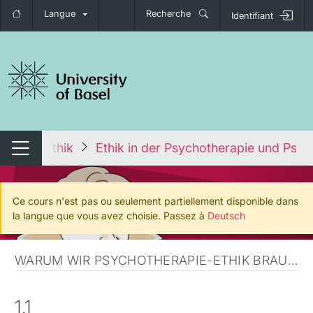
Langue
Recherche
Identifiant
nger de navigation
erapie-Ethik
Ethik in der Psychotherapie und Psych
Changer de navigation
Ce cours n'est pas ou seulement partiellement disponible dans
la langue que vous avez choisie. Passez à
Deutsch
WARUM WIR PSYCHOTHERAPIE-ETHIK BRAUCHEN
1.1