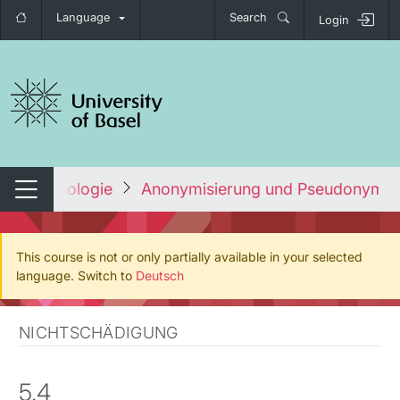
Language
Search
Login
tch navigation
der Psychologie
Anonymisierung und Pseudonymis
Switch navigation
This course is not or only partially available in your selected
language. Switch to
Deutsch
NICHTSCHÄDIGUNG
5.4