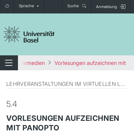
Sprache
Suche
Anmeldung
igation umschalten
 Online Lehrmedien
Vorlesungen aufzeichnen mit P
Navigation umschalten
LEHRVERANSTALTUNGEN IM VIRTUELLEN LEHRRAUM DURCHFÜHREN
5.4
VORLESUNGEN AUFZEICHNEN
MIT PANOPTO