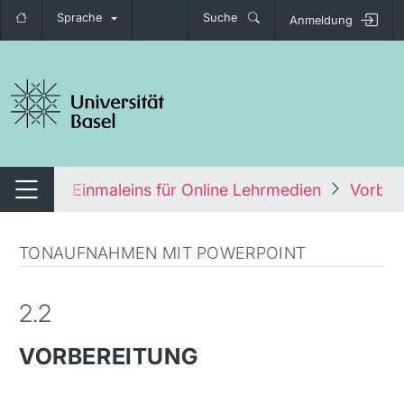
Sprache
Suche
Anmeldung
igation umschalten
se
Das Einmaleins für Online Lehrmedien
Vorber
Navigation umschalten
TONAUFNAHMEN MIT POWERPOINT
2.2
VORBEREITUNG