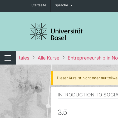
Startseite
Sprache
igation umschalten
tales
Alle Kurse
Entrepreneurship in No
Navigation umschalten
Dieser Kurs ist nicht oder nur teil
INTRODUCTION TO SOCIA
3.5