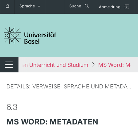
Sprache
Suche
Anmeldung
igation umschalten
 im digitalen Unterricht und Studium
MS Word: Meta
Navigation umschalten
DETAILS: VERWEISE, SPRACHE UND METADATEN
6.3
MS WORD: METADATEN