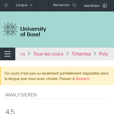
Langue
Recherche
Identifiant
nger de navigation
tales
Tous les cours
Tchamba
Polypho
Changer de navigation
Ce cours n'est pas ou seulement partiellement disponible dans
la langue que vous avez choisie. Passez à
Deutsch
ANALYSIEREN
4.5