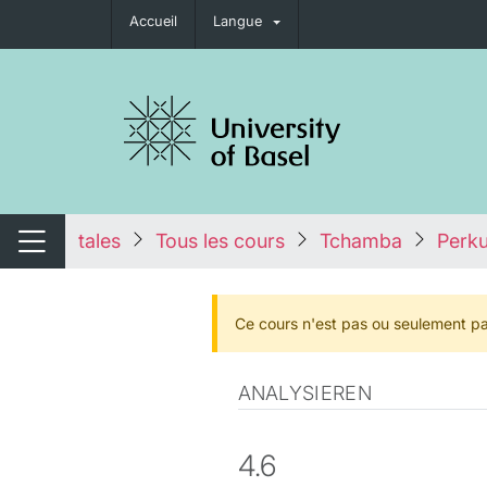
Accueil
Langue
nger de navigation
tales
Tous les cours
Tchamba
Perk
Changer de navigation
Ce cours n'est pas ou seulement pa
ANALYSIEREN
4.6