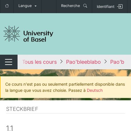
Langue
Recherche
Identifiant
nger de navigation
tales
Tous les cours
Pao'bleeblabo
Pao'ble
Changer de navigation
Ce cours n'est pas ou seulement partiellement disponible dans
la langue que vous avez choisie. Passez à
Deutsch
STECKBRIEF
1.1