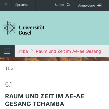
Sprache
Suche
Anmeldung
igation umschalten
e
Tchamba
Raum und Zeit im Ae-ae Gesang T
Navigation umschalten
TEST
5.1
RAUM UND ZEIT IM AE-AE
GESANG TCHAMBA