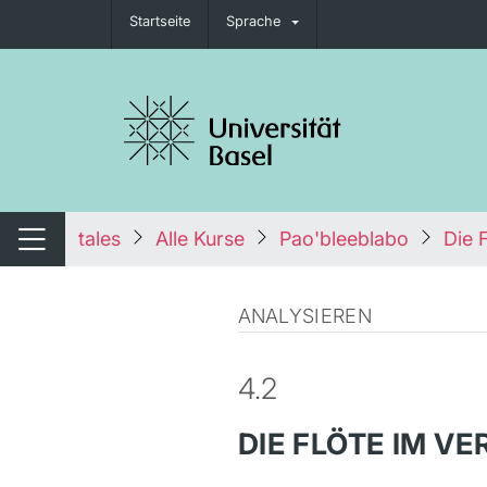
Startseite
Sprache
igation umschalten
tales
Alle Kurse
Pao'bleeblabo
Die 
Navigation umschalten
ANALYSIEREN
4.2
DIE FLÖTE IM VE