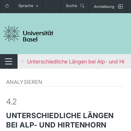
Sprache
Suche
Anmeldung
igation umschalten
Alphorn
Unterschiedliche Längen bei Alp- und Hirt
Navigation umschalten
ANALYSIEREN
4.2
UNTERSCHIEDLICHE LÄNGEN
BEI ALP- UND HIRTENHORN